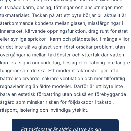
slits både karm, beslag, tätningar och anslutningen mot
takmaterialet. Tecken på att ett byte börjar bli aktuellt är
återkommande kondens mellan glasen, missfärgningar i
innertaket, kärvande öppningsfunktion, drag runt fönstret
eller synliga sprickor i karm och plåtdetaljer. I många villor
är det inte själva glaset som först orsakar problem, utan
övergångarna mellan takfönster och yttertak där vatten
kan leta sig in om underlag, beslag eller tätning inte längre
fungerar som de ska. Ett modernt takfönster ger ofta
bättre isolervärde, säkrare ventilation och mer tillförlitlig
regnavledning än äldre modeller. Därför är ett byte inte
bara en estetisk förbättring utan också en förebyggande
åtgärd som minskar risken för följdskador i takstol,
råspont, isolering och invändiga ytskikt.
Ett takfönster är aldrig bättre än sin