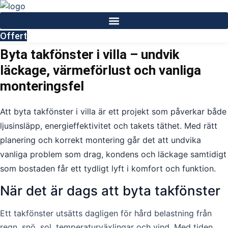
Skip
to
content
Offert
Byta takfönster i villa – undvik
läckage, värmeförlust och vanliga
monteringsfel
Att byta takfönster i villa är ett projekt som påverkar både
ljusinsläpp, energieffektivitet och takets täthet. Med rätt
planering och korrekt montering går det att undvika
vanliga problem som drag, kondens och läckage samtidigt
som bostaden får ett tydligt lyft i komfort och funktion.
När det är dags att byta takfönster
Ett takfönster utsätts dagligen för hård belastning från
regn, snö, sol, temperaturväxlingar och vind. Med tiden