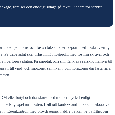
kage, rörelser och onödigt slitage på taket. Planera för service,
r under pannorna och fästs i takstol eller råspont med träskruv enligt
 På trapetsplåt sker infästning i högprofil med rostfria skruvar och
tt perforera plåten. På papptak och shingel krävs särskild hänsyn till
 hänsyn till vind- och snözoner samt kant- och hörnzoner där lasterna är
theten.
 EPDM eller butyl och dra skruv med momentnyckel enligt
äckligt spel runt fästen. Håll rätt kantavstånd i trä och förbora vid
lägg. Egenkontroll med provdragning i äldre trä kan ge trygghet om