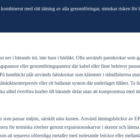
ombinerat med rätt tätning av alla genomföringar, minskar risken för läc
st ner i bärande trä, inte bara i bärläkt. Ofta används pannkrokar som gå
spannor eller genomföringspannor där kabel eller fäste behöver passera.
å bandtäckt plåt används falsskrokar som klämmer i ståndfalserna utan a
tskiktsentreprenör eller ett ballastat system där underlaget tillåter. Ta
 alltid överföra krafter till bärande delar utan att kompromissa med tä
ass som passar miljön, särskilt nära kusten. Använd tätningsbrickor av
a för termiska rörelser genom expansionsskarvar i skenor och lämna tillr
om att separera oförenliga metaller med isolerande brickor eller mellan