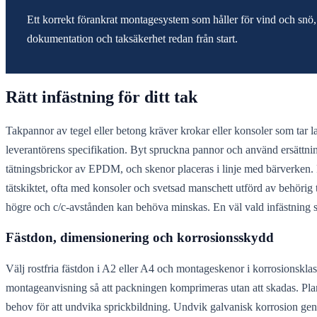
Ett korrekt förankrat montagesystem som håller för vind och snö, k
dokumentation och taksäkerhet redan från start.
Rätt infästning för ditt tak
Takpannor av tegel eller betong kräver krokar eller konsoler som tar la
leverantörens specifikation. Byt spruckna pannor och använd ersättning
tätningsbrickor av EPDM, och skenor placeras i linje med bärverken. P
tätskiktet, ofta med konsoler och svetsad manschett utförd av behörig tä
högre och c/c-avstånden kan behöva minskas. En väl vald infästning ska
Fästdon, dimensionering och korrosionsskydd
Välj rostfria fästdon i A2 eller A4 och montageskenor i korrosionskl
montageanvisning så att packningen komprimeras utan att skadas. Planer
behov för att undvika sprickbildning. Undvik galvanisk korrosion gen