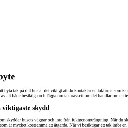
byte
 att byta tak på ditt hus är det viktigt att du kontaktar en takfirma som k
av att både besiktiga och lägga om tak oavsett om det handlar om ett tege
s viktigaste skydd
m skyddar husets väggar och inre från fuktgenomträngning. När du ska läg
r som är mycket kostsamma att åtgärda. När vi besiktigar ett tak inför en