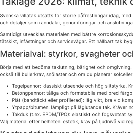
Takläge 2026: klimat, teknik 
Svenska villatak utsätts för större påfrestningar idag, med k
och detaljer som ränndalar, genomföringar och anslutning
Samtidigt utvecklas materialen med bättre korrosionsskydd, 
tätskikt, infästningar och servicevägar. Ett hållbart tak by
Materialval: styrkor, svagheter oc
Börja med att bedöma taklutning, bärighet och omgivning. V
också till bullerkrav, snölaster och om du planerar solceller 
Tegelpannor: klassiskt utseende och hög slitstyrka. Kr
Betongpannor: tåliga och formstabila med bred färgpale
Plåt (bandtäckt eller profilerad): låg vikt, bra vid ko
Ytpapp/bitumen: lämpligt på låglutande tak. Kräver no
Takduk (t.ex. EPDM/TPO): elastiskt och fogsvetsat sys
Välj material efter helheten: estetik, krav på ljudnivå vid r