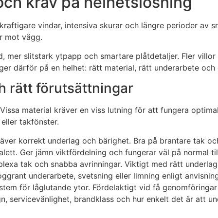
och krav på helhetslösning
raftigare vindar, intensiva skurar och längre perioder av snö
ar mot vägg.
mer slitstark ytpapp och smartare plåtdetaljer. Fler villor 
gger därför på en helhet: rätt material, rätt underarbete oc
h rätt förutsättningar
issa material kräver en viss lutning för att fungera optima
eller takfönster.
äver korrekt underlag och bärighet. Bra på brantare tak och 
tt. Ger jämn viktfördelning och fungerar väl på normal till
mplexa tak och snabba avrinningar. Viktigt med rätt underlag,
ggrant underarbete, svetsning eller limning enligt anvisning
tem för låglutande ytor. Fördelaktigt vid få genomföringar
egn, servicevänlighet, brandklass och hur enkelt det är att u